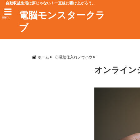
自動収益生活は夢じゃない！一直線に駆け上がろう。
電脳モンスタークラ
menu
ブ
ホーム
◇電脳仕入れノウハウ
オンライン