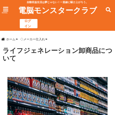
自動収益生活は夢じゃない！一直線に駆け上がろう。
電脳モンスタークラブ
menu
ログ
イン
ホーム
◇メーカー仕入れ
ライフジェネレーション卸商品につ
いて